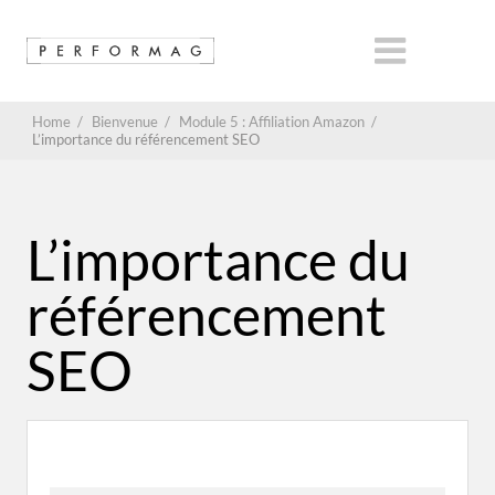
Home
/
Bienvenue
/
Module 5 : Affiliation Amazon
/
L’importance du référencement SEO
L’importance du
référencement
SEO