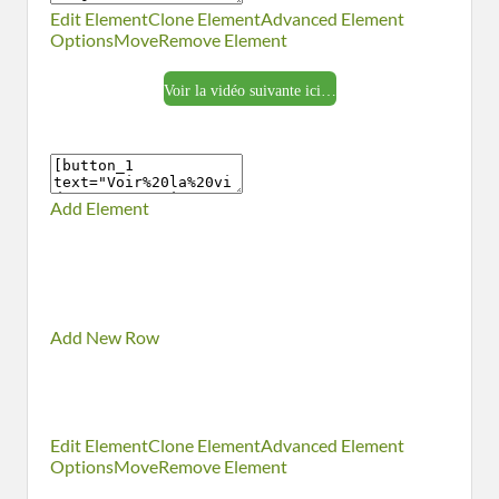
Edit Element
Clone Element
Advanced Element
Options
Move
Remove Element
Voir la vidéo suivante ici…
Add Element
Add New Row
Edit Element
Clone Element
Advanced Element
Options
Move
Remove Element