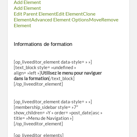
Add Element
Add Element
Edit Parent Element
Edit Element
Clone
Element
Advanced Element Options
Move
Remove
Element
Informations de formation
[op_liveeditor_element data-style= » »]
[text_block style= »undefined »
align= »left »]
Utilisez le menu pour naviguer
dans la formation
[/text_block]
[/op_liveeditor_element]
[op_liveeditor_element data-style= » »]
[membership_sidebar style= »7″
show_children= »Y » order= »post_date|asc »
title= »Menu de Navigation »]
[/op_liveeditor_element]
[op_liveeditor_elements]