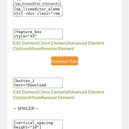
[/op_liveeditor_elements]
Edit Element
Clone Element
Advanced Element
Options
Move
Remove Element
Download Video
Edit Element
Clone Element
Advanced Element
Options
Move
Remove Element
— SPACER —