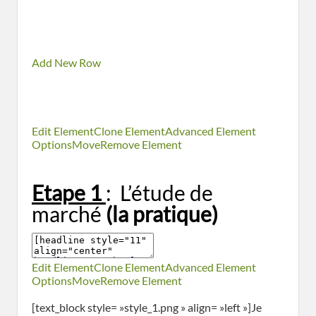
Add New Row
Edit Element
Clone Element
Advanced Element
Options
Move
Remove Element
Etape 1
: L’étude de
marché
(la pratique)
Edit Element
Clone Element
Advanced Element
Options
Move
Remove Element
[text_block style= »style_1.png » align= »left »]Je