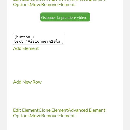
Options
Move
Remove Element
Visionner la première vidéo…
Add Element
Add New Row
Edit Element
Clone Element
Advanced Element
Options
Move
Remove Element