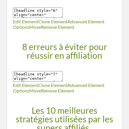
Edit Element
Clone Element
Advanced Element
Options
Move
Remove Element
8 erreurs à éviter pour
réussir en affiliation
Edit Element
Clone Element
Advanced Element
Options
Move
Remove Element
Les 10 meilleures
stratégies utilisées par les
supers affiliés.