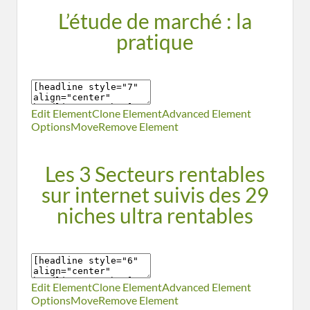
L’étude de marché : la
pratique
Edit Element
Clone Element
Advanced Element
Options
Move
Remove Element
Les 3 Secteurs rentables
sur internet suivis des 29
niches ultra rentables
Edit Element
Clone Element
Advanced Element
Options
Move
Remove Element