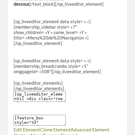
dessous
[/text_block][/op_liveeditor_element]
[op_liveeditor_element data-style= » »]
[membership_sidebar style= »7″
show_children= »Y » same_level= »Y »
title= »Menu%20de%20Navigation »]
[/op_liveeditor_element]
[op_liveeditor_element data-style= » »]
[membership_breadcrumbs style= »1″
omgpageId= »508″][/op_liveeditor_element]
[op_liveeditor_elements]
[/op_liveeditor_elements]
Edit Element
Clone Element
Advanced Element