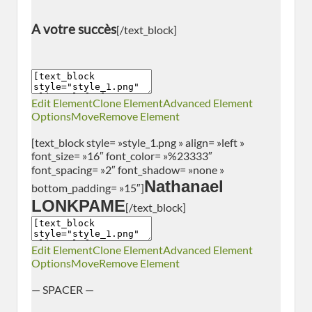
A votre succès
[/text_block]
Edit Element
Clone Element
Advanced Element
Options
Move
Remove Element
[text_block style= »style_1.png » align= »left »
font_size= »16″ font_color= »%23333″
font_spacing= »2″ font_shadow= »none »
Nathanael
bottom_padding= »15″]
LONKPAME
[/text_block]
Edit Element
Clone Element
Advanced Element
Options
Move
Remove Element
— SPACER —