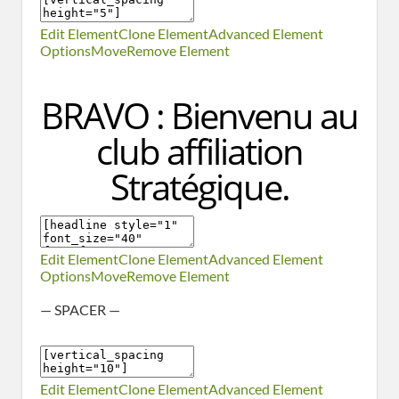
Edit Element
Clone Element
Advanced Element
Options
Move
Remove Element
BRAVO : Bienvenu au
club affiliation
Stratégique.
Edit Element
Clone Element
Advanced Element
Options
Move
Remove Element
— SPACER —
Edit Element
Clone Element
Advanced Element