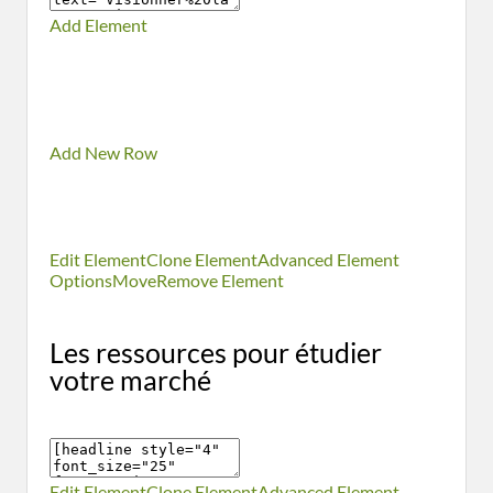
Add Element
Add New Row
Edit Element
Clone Element
Advanced Element
Options
Move
Remove Element
Les ressources pour étudier
votre marché
Edit Element
Clone Element
Advanced Element