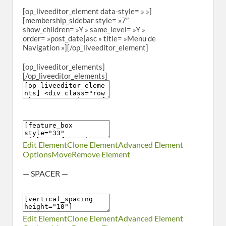
[op_liveeditor_element data-style= » »]
[membership_sidebar style= »7″
show_children= »Y » same_level= »Y »
order= »post_date|asc » title= »Menu de
Navigation »][/op_liveeditor_element]
[op_liveeditor_elements]
[/op_liveeditor_elements]
Edit Element
Clone Element
Advanced Element
Options
Move
Remove Element
— SPACER —
Edit Element
Clone Element
Advanced Element