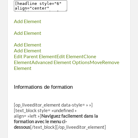
Add Element
Add Element
Add Element
Add Element
Edit Parent Element
Edit Element
Clone
Element
Advanced Element Options
Move
Remove
Element
Informations de formation
[op_liveeditor_element data-style= » »]
[text_block style= »undefined »
align= »left »]
Naviguez facilement dans la
formation avec le menu ci-
dessous
[/text_block][/op_liveeditor_element]