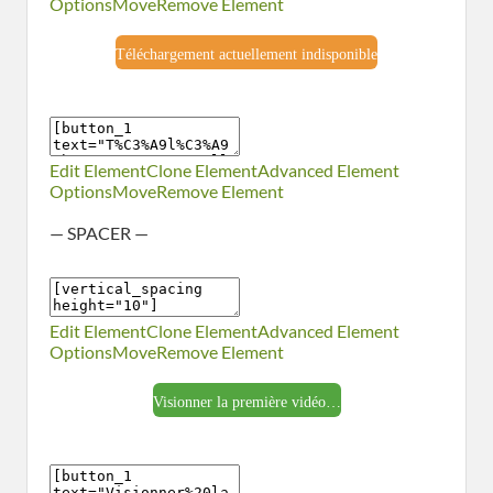
Options
Move
Remove Element
Téléchargement actuellement indisponible
Edit Element
Clone Element
Advanced Element
Options
Move
Remove Element
— SPACER —
Edit Element
Clone Element
Advanced Element
Options
Move
Remove Element
Visionner la première vidéo…