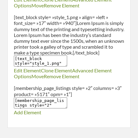
Options
Move
Remove Element
[text_block style= »style_1.png » align= »left »
font_size= »17″ width= »940″]Lorem Ipsum is simply
dummy text of the printing and typesetting industry.
Lorem Ipsum has been the industry’s standard
dummy text ever since the 1500s, when an unknown
printer took a galley of type and scrambled it to
make a type specimen book.[/text_block]
Edit Element
Clone Element
Advanced Element
Options
Move
Remove Element
[membership_page_listings style= »2″ columns= »3″
product= »5171″ opm= »1″]
Add Element